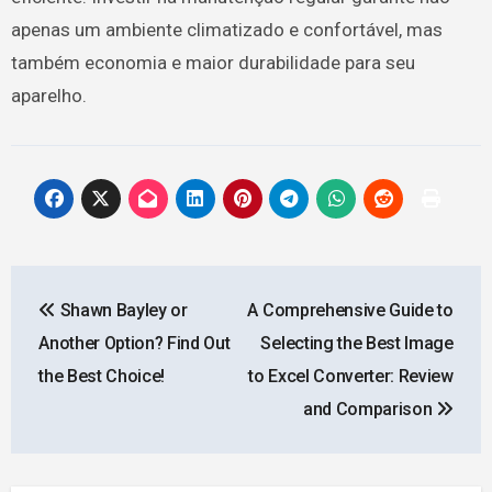
apenas um ambiente climatizado e confortável, mas
também economia e maior durabilidade para seu
aparelho.
Post
Shawn Bayley or
A Comprehensive Guide to
navigation
Another Option? Find Out
Selecting the Best Image
the Best Choice!
to Excel Converter: Review
and Comparison