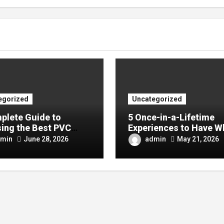
egorized
Uncategorized
plete Guide to
5 Once-in-a-Lifetime
ing the Best PVC
Experiences to Have W
ulin Manufacturer for
Visiting China
min
admin
June 28, 2026
May 21, 2026
Company