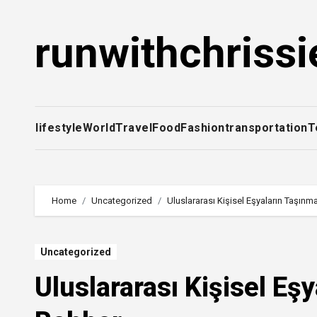
Skip
to
runwithchrissi
content
lifestyle
World
Travel
Food
Fashion
transportation
T
Home
Uncategorized
Uluslararası Kişisel Eşyaların Taşın
Uncategorized
Uluslararası Kişisel Eş