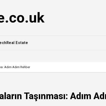
e.co.uk
ech
Real Estate
ması: Adım Adım Rehber
yaların Taşınması: Adım A