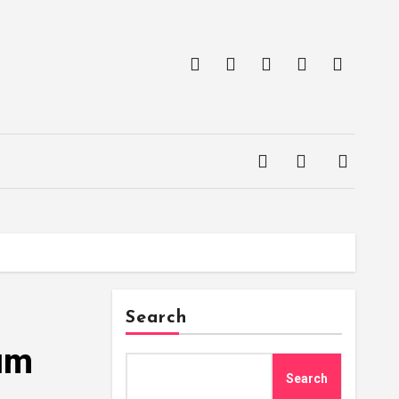
Search
dım
Search