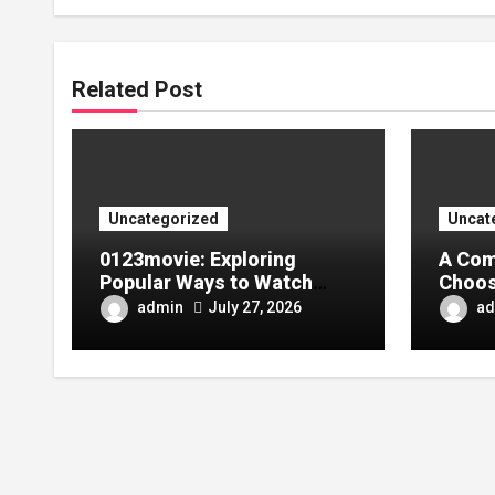
Related Post
Uncategorized
Uncat
0123movie: Exploring
A Com
Popular Ways to Watch
Choos
Movies in the Digital Age
Tarpa
admin
ad
July 27, 2026
Your 