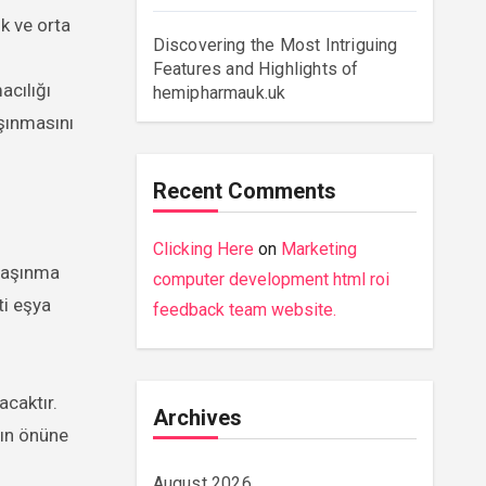
k ve orta
Discovering the Most Intriguing
Features and Highlights of
acılığı
hemipharmauk.uk
aşınmasını
Recent Comments
Clicking Here
on
Marketing
 taşınma
computer development html roi
ti eşya
feedback team website.
acaktır.
Archives
rın önüne
August 2026