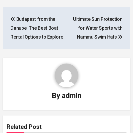
Post
Budapest from the
Ultimate Sun Protection
navigation
Danube: The Best Boat
for Water Sports with
Rental Options to Explore
Nammu Swim Hats
By
admin
Related Post