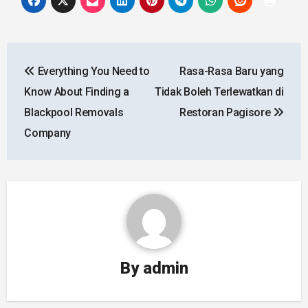
Post
Everything You Need to
Rasa-Rasa Baru yang
navigation
Know About Finding a
Tidak Boleh Terlewatkan di
Blackpool Removals
Restoran Pagisore
Company
By
admin