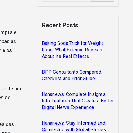
Recent Posts
ompra e
mbas as
Baking Soda Trick for Weight
Loss: What Science Reveals
r e os
About Its Real Effects
DPP Consultants Compared:
Checklist and Error Guide
dade de um
Hahanews: Complete Insights
es de
Into Features That Create a Better
Digital News Experience
Hahanews: Stay Informed and
tes das
Connected with Global Stories
uras.