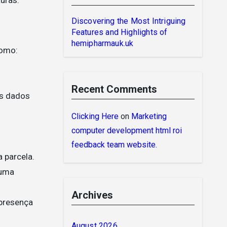
Discovering the Most Intriguing
Features and Highlights of
hemipharmauk.uk
como:
Recent Comments
os dados
Clicking Here
on
Marketing
computer development html roi
feedback team website.
 parcela.
guma
Archives
 presença
August 2026