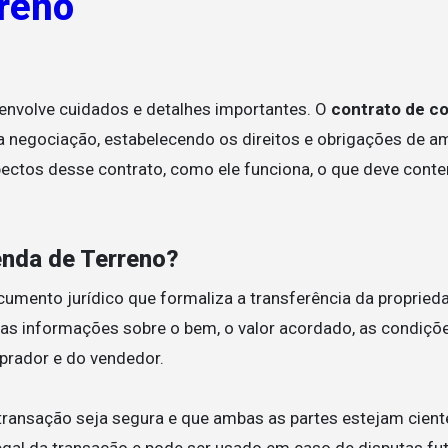
reno
envolve cuidados e detalhes importantes. O
contrato de c
 negociação, estabelecendo os direitos e obrigações de a
pectos desse contrato, como ele funciona, o que deve conte
enda de Terreno?
umento jurídico que formaliza a transferência da proprie
 as informações sobre o bem, o valor acordado, as condiçõ
prador e do vendedor.
a transação seja segura e que ambas as partes estejam cien
egal da transação e pode ser usado em caso de disputas fut