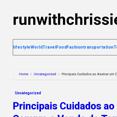
Skip
to
runwithchrissi
content
lifestyle
World
Travel
Food
Fashion
transportation
T
Home
Uncategorized
Principais Cuidados ao Assinar um 
Uncategorized
Principais Cuidados ao