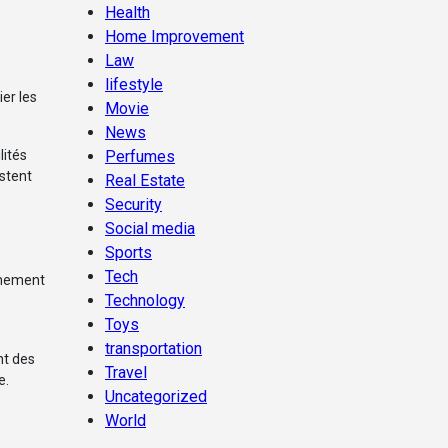
Health
Home Improvement
Law
lifestyle
ier les
Movie
News
lités
Perfumes
estent
Real Estate
Security
Social media
Sports
Tech
onnement
Technology
e
Toys
transportation
nt des
Travel
e.
Uncategorized
World