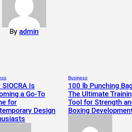
By
admin
ess
Business
 SIOCRA Is
100 lb Punching Bag
oming a Go-To
The Ultimate Traini
e for
Tool for Strength a
temporary Design
Boxing Developmen
husiasts