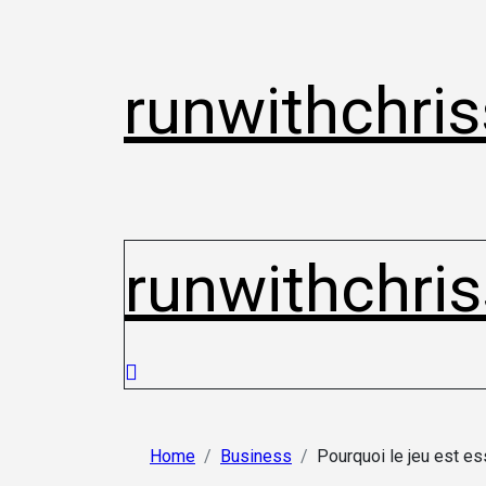
Skip
to
content
runwithchris
runwithchris
Home
Business
Pourquoi le jeu est es