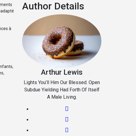
Author Details
moments
e adapté
ences à
enfants,
Arthur Lewis
es,
Lights You’ll Him Our Blessed. Open
Subdue Yielding Had Forth Of Itself
A Male Living.