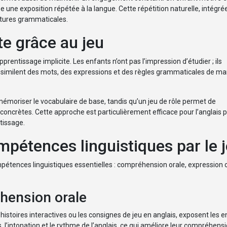
e une exposition répétée à la langue. Cette répétition naturelle, intégrée
ctures grammaticales.
te grâce au jeu
pprentissage implicite. Les enfants n’ont pas l’impression d’étudier ; ils
assimilent des mots, des expressions et des règles grammaticales de ma
 mémoriser le vocabulaire de base, tandis qu’un jeu de rôle permet de
oncrètes. Cette approche est particulièrement efficace pour l’anglais p
tissage.
étences linguistiques par le 
étences linguistiques essentielles : compréhension orale, expression o
hension orale
histoires interactives ou les consignes de jeu en anglais, exposent les e
s, l’intonation et le rythme de l’anglais, ce qui améliore leur compréhens