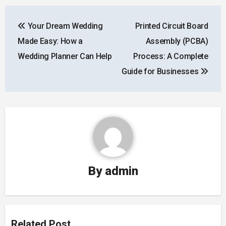
Post
Your Dream Wedding
Printed Circuit Board
navigation
Made Easy: How a
Assembly (PCBA)
Wedding Planner Can Help
Process: A Complete
Guide for Businesses
By
admin
Related Post