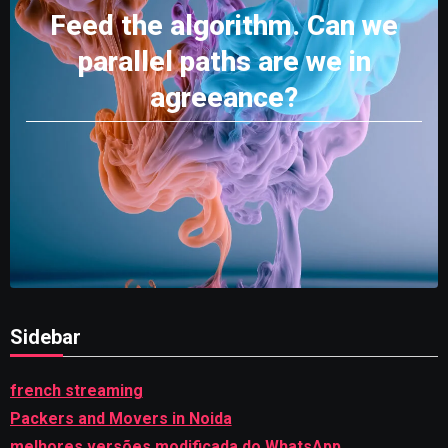
Feed the algorithm. Can we
parallel paths are we in
agreeance?
Sidebar
french streaming
Packers and Movers in Noida
melhores versões modificada do WhatsApp