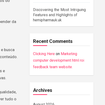
vos do
Discovering the Most Intriguing
Features and Highlights of
hemipharmauk.uk
epender da
Recent Comments
 e busca
Clicking Here
on
Marketing
 conteúdo.
computer development html roi
feedback team website.
s e
vas.
Archives
ualidade,
ver tudo o
August 2026