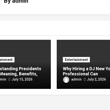
By
admin
tainment
Entertainment
standing Presidents
Why Hiring a DJ New Y
Meaning, Benefits,
Professional Can
y It Matters in
Transform Your Next
min
admin
July 15, 2026
July 2, 2026
ess Success
Celebration