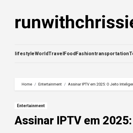
Skip
to
runwithchrissi
content
lifestyle
World
Travel
Food
Fashion
transportation
T
Home
Entertainment
Assinar IPTV em 2025: O Jeito Intelige
Entertainment
Assinar IPTV em 2025: 