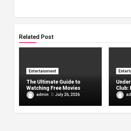
Related Post
Entertainment
Enter
The Ultimate Guide to
Under
Watching Free Movies
Club: 
Online Without
and Wh
admin
ad
July 26, 2026
Registration
Busin