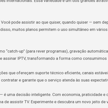
ões internacionais. Essa variedade é um dos grandes atrati
o. Você pode assistir ao que quiser, quando quiser — sem d
 disso, muitos planos permitem o uso simultâneo em vários
o “catch-up” (para rever programas), gravação automática
cide assinar IPTV, transformando a forma como consumimos
ções que ofereçam suporte técnico eficiente, canais estávei
e contratar e garante que o serviço atenda às suas expectati
 é uma decisão inteligente. Com economia, praticidade e q
ma de assistir TV. Experimente e descubra um novo jeito de 