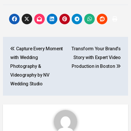
Post
Capture Every Moment
Transform Your Brand’s
navigation
with Wedding
Story with Expert Video
Photography &
Production in Boston
Videography by NV
Wedding Studio